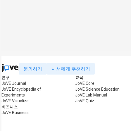
문의하기
사서에게 추천하기
연구
교육
JoVE Journal
JoVE Core
JoVE Encyclopedia of
JoVE Science Education
Experiments
JoVE Lab Manual
JoVE Visualize
JoVE Quiz
비즈니스
JoVE Business