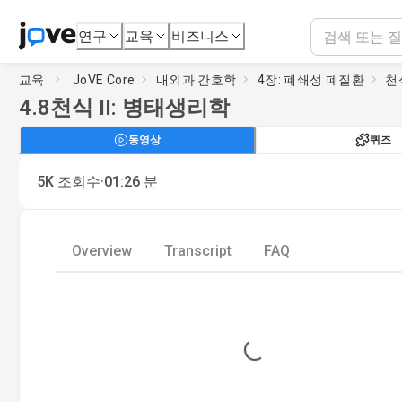
연구
교육
비즈니스
교육
JoVE Core
내외과 간호학
4장: 폐쇄성 폐질환
천
4.8
천식 II: 병태생리학
동영상
퀴즈
·
5K
조회수
01:26
분
Overview
Transcript
FAQ
Loading...