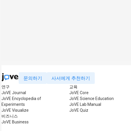
문의하기
사서에게 추천하기
연구
교육
JoVE Journal
JoVE Core
JoVE Encyclopedia of
JoVE Science Education
Experiments
JoVE Lab Manual
JoVE Visualize
JoVE Quiz
비즈니스
JoVE Business