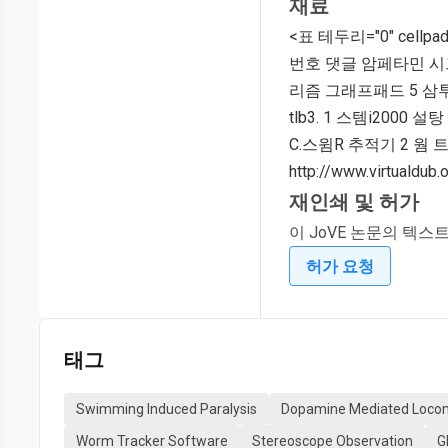
재료
<표 테두리="0" cellp
번호 댓글 암페타민 시그마
리즘 그래프패드 5 삼투
tlb3. 1 스템i2000
C.스윔R 추적기 2 웜 트래
http://www.virtualdub.
재인쇄 및 허가
이 JoVE 논문의 텍스
허가 요청
태그
Swimming Induced Paralysis
Dopamine Mediated Loco
Worm Tracker Software
Stereoscope Observation
G