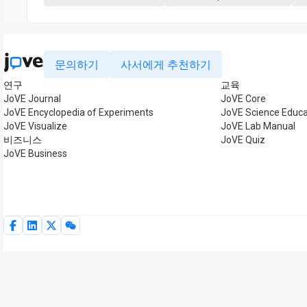
문의하기
사서에게 추천하기
연구
교육
JoVE Journal
JoVE Core
JoVE Encyclopedia of Experiments
JoVE Science Educa
JoVE Visualize
JoVE Lab Manual
비즈니스
JoVE Quiz
JoVE Business