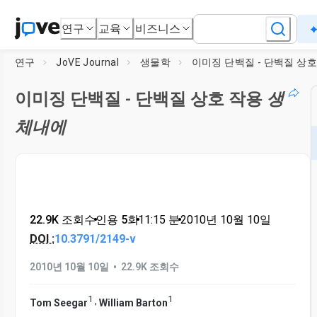
연구
교육
비즈니스
연구
JoVE Journal
생물학
이미징 단백질 - 단백질 상호 작용
생
체내에
22.9K 조회수
•
인용 5회
•
11:15
분
•
2010년 10월 10일
DOI :
10.3791/2149-v
•
2010년 10월 10일
22.9K 조회수
1
1
,
Tom Seegar
William Barton