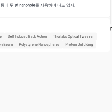
 두 번 nanohole를 사용하여 나노 입자.
e
Self Induced Back Action
Thorlabs Optical Tweezer
Ion Beam
Polystyrene Nanospheres
Protein Unfolding