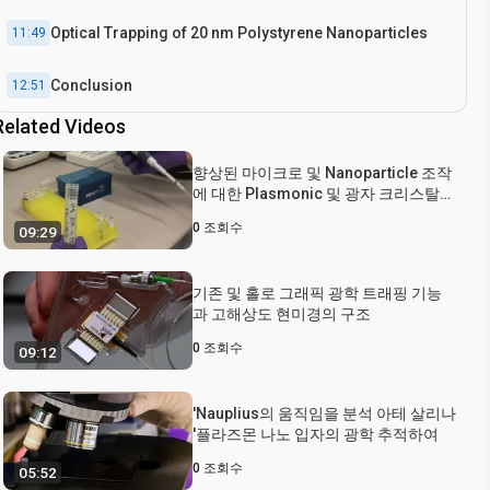
Optical Trapping of 20 nm Polystyrene Nanoparticles
11:49
Conclusion
12:51
Related Videos
향상된 마이크로 및 Nanoparticle 조작
에 대한 Plasmonic 및 광자 크리스탈
Nanostructures 활용
0
조회수
09:29
기존 및 홀로 그래픽 광학 트래핑 기능
과 고해상도 현미경의 구조
0
조회수
09:12
'Nauplius의 움직임을 분석 아테 살리나
'플라즈몬 나노 입자의 광학 추적하여
0
조회수
05:52