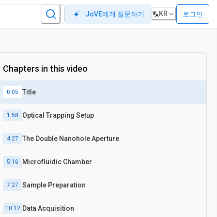
KR
로그인
JoVE에게 질문하기
Chapters in this video
Title
0:05
Optical Trapping Setup
1:58
The Double Nanohole Aperture
4:27
Microfluidic Chamber
5:16
Sample Preparation
7:27
Data Acquisition
10:12