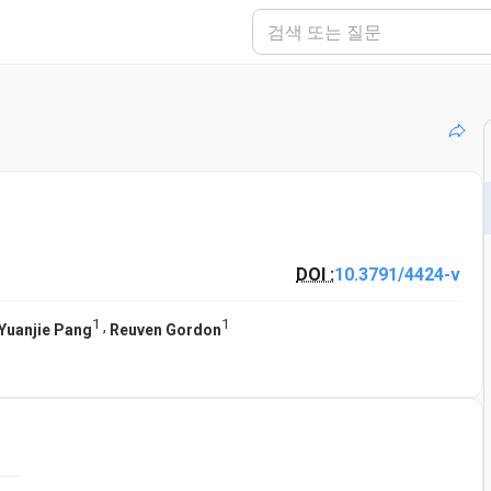
DOI :
10.3791/4424-v
1
1
,
Yuanjie Pang
Reuven Gordon