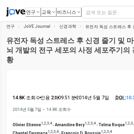
연구
교육
비즈니스
연구
JoVE Journal
신경과학
유전자 독성 스트레스 후 신경 줄기 및 
뇌 개발의 전구 세포의 사정 세포주기의 
황
14.8K 조회수
•
인용 2회
•
09:51
분
•
2014년 5월 7일
DOI :
10.
•
2014년 5월 7일
14.8K 조회수
1
,
2
,
3
,
4
1
,
2
,
3
,
4
1
,
2
,
3
,
,
,
Olivier Etienne
Amandine Bery
Telma Roque
1
,
2
,
3
,
4
1
,
2
,
3
,
4
,
Chantal Desmaze
François D. Boussin