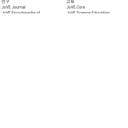
연구
교육
JoVE Journal
JoVE Core
JoVE Encyclopedia of
JoVE Science Education
Experiments
JoVE Lab Manual
JoVE Visualize
JoVE Quiz
비즈니스
JoVE Business
저작권 © 2026 MyJoVE Cor