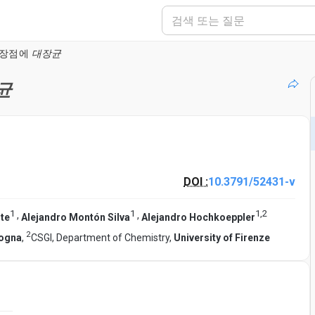
 장점에
대장균
균
DOI :
10.3791/52431-v
1
1
1
,
2
,
,
te
Alejandro Montón Silva
Alejandro Hochkoeppler
2
logna
,
CSGI, Department of Chemistry,
University of Firenze