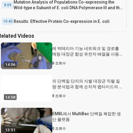
Mutation Analysis of Populations Co-expressing the
8:09
Wild-type ε Subunit of E. coli DNA Polymerase III and the
Mutagenic εD12A Variant
Results: Effective Protein Co-expression in E. coli
10:43
Related Videos
Conclusion
11:55
에 박테리아 기능 네트워크 및 경로를
매핑 대장균 합성 유전자 배열을 사용하
여
0
조회수
14:06
의 단백질 단지의 식별 대장균 직렬 질
량 분석법과 함께 순차적 펩타이드의 동
질 정화를 사용하여
0
조회수
14:58
EMBL에서 MultiBac 단백질 복잡한 생
산 플랫폼
0
조회수
13:51