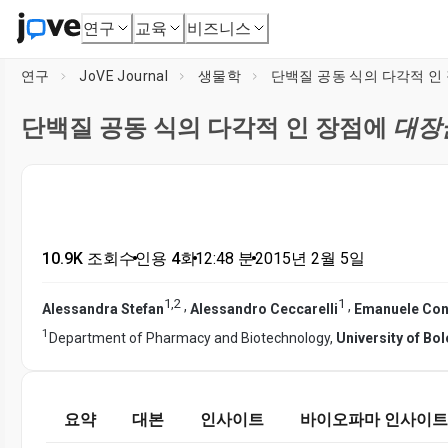
연구
교육
비즈니스
연구
JoVE Journal
생물학
단백질 공동 식의 다각적 인
단백질 공동 식의 다각적 인 장점에
대장
10.9K 조회수
•
인용 4회
•
12:48
분
•
2015년 2월 5일
1
,
2
1
,
,
Alessandra Stefan
Alessandro Ceccarelli
Emanuele Con
1
Department of Pharmacy and Biotechnology,
University of Bo
요약
대본
인사이트
바이오파마 인사이트