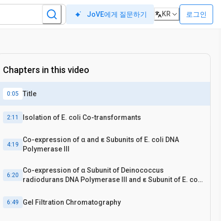
KR
로그인
JoVE에게 질문하기
Chapters in this video
Title
0:05
Isolation of E. coli Co-transformants
2:11
Co-expression of α and ε Subunits of E. coli DNA
4:19
Polymerase III
Co-expression of α Subunit of Deinococcus
6:20
radiodurans DNA Polymerase III and ε Subunit of E. coli
DNA Polymerase III
Gel Filtration Chromatography
6:49