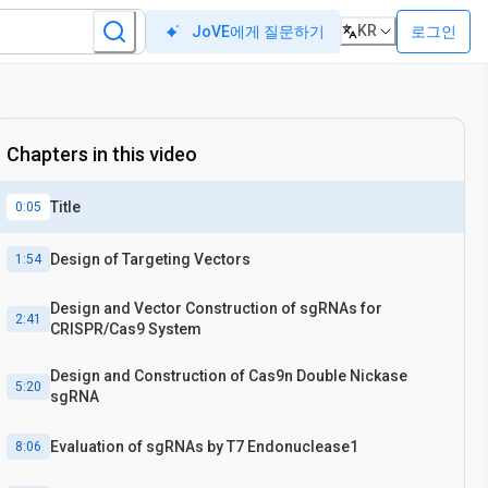
KR
로그인
JoVE에게 질문하기
Chapters in this video
Title
0:05
Design of Targeting Vectors
1:54
Design and Vector Construction of sgRNAs for
2:41
CRISPR/Cas9 System
Design and Construction of Cas9n Double Nickase
5:20
sgRNA
Evaluation of sgRNAs by T7 Endonuclease1
8:06