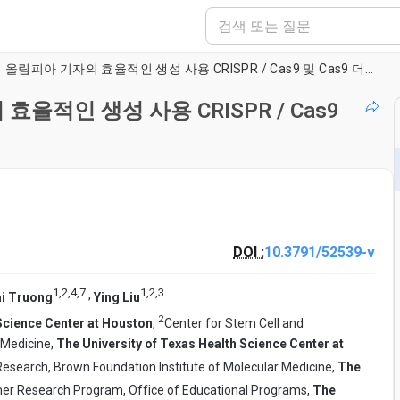
hiPSC 신경 리니지 특정 올림피아 기자의 효율적인 생성 사용 CRISPR / Cas9 및 Cas9 더블 Nickase 시스템
효율적인 생성 사용 CRISPR / Cas9
DOI :
10.3791/52539-v
1
,
2
,
4
,
7
1
,
2
,
3
,
i Truong
Ying Liu
2
 Science Center at Houston
,
Center for Stem Cell and
 Medicine,
The University of Texas Health Science Center at
Research, Brown Foundation Institute of Molecular Medicine,
The
r Research Program, Office of Educational Programs,
The