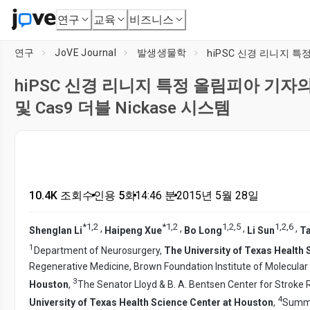
연구
교육
비즈니스
연구
JoVE Journal
발생생물학
hiPSC 신경 리니지 특정 올림피아 기자의 
및 Cas9 더블 Nickase 시스템
10.4K 조회수
•
인용 5회
•
14:46
분
•
2015년 5월 28일
*
1
,
2
*
1
,
2
1
,
2
,
5
1
,
2
,
6
,
,
,
,
Shenglan Li
Haipeng Xue
Bo Long
Li Sun
Ta
1
Department of Neurosurgery,
The University of Texas Health
Regenerative Medicine, Brown Foundation Institute of Molecular
3
Houston
,
The Senator Lloyd & B. A. Bentsen Center for Stroke 
4
University of Texas Health Science Center at Houston
,
Summe