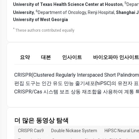
5
University of Texas Health Science Center at Houston
,
Depar
6
University
,
Department of Oncology, Renji Hospital,
Shanghai J
University of West Georgia
*
These authors contributed equally
요약
대본
인사이트
바이오파마 인사이트
CRISPR(Clustered Regularly Interspaced Short Pali
편집 도구는 인간 유도 만능 줄기세포(hiPSC)의 유전자
CRISPR/Cas 시스템 보조 상동 재조합을 사용하여 계통
더 많은 동영상 탐색
CRISPR Cas9
Double Nickase System
HiPSC Neural Lin