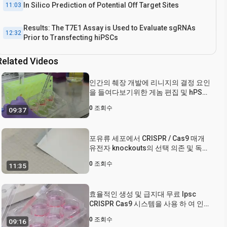
In Silico Prediction of Potential Off Target Sites
11:03
Results: The T7E1 Assay is Used to Evaluate sgRNAs
12:32
Prior to Transfecting hiPSCs
Related Videos
Conclusion
13:56
인간의 췌장 개발에 리니지의 결정 요인
을 들여다보기위한 게놈 편집 및 hPSCs
의 감독 차별화
0
조회수
09:37
포유류 세포에서 CRISPR / Cas9 매개
유전자 knockouts의 선택 의존 및 독립
적 생성
0
조회수
11:35
효율적인 생성 및 급지대 무료 Ipsc
CRISPR Cas9 시스템을 사용 하 여 인간
의 췌 장 세포에서의 편집
0
조회수
09:16