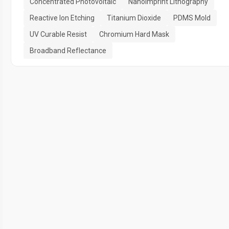
Concentrated Photovoltaic
Nanoimprint Lithography
Reactive Ion Etching
Titanium Dioxide
PDMS Mold
UV Curable Resist
Chromium Hard Mask
Broadband Reflectance