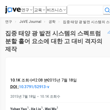
연구
교육
비즈니스
연구
JoVE Journal
공학
집중 태양 광 발전 시스템의 스펙트럼
분할 흩어 요소에 대한 고 대비 격자의
제작
10.1K 조회수
•
12:08
분
•
2015년 7월 18일
DOI :
10.3791/52913-v
•
2015년 7월 18일
10.1K 조회수
1
1
1
,
,
Yuhan Yao
He Liu
Wei Wu