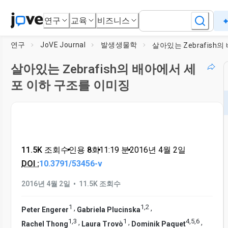
연구
교육
비즈니스
연구
JoVE Journal
발생생물학
살아있는 Zebrafish의 배아에서 세
포 이하 구조를 이미징
11.5K 조회수
•
인용 8회
•
11:19
분
•
2016년 4월 2일
DOI :
10.3791/53456-v
•
2016년 4월 2일
11.5K 조회수
1
1
,
2
,
,
Peter Engerer
Gabriela Plucinska
1
,
3
1
4
,
5
,
6
,
,
,
Rachel Thong
Laura Trovò
Dominik Paquet