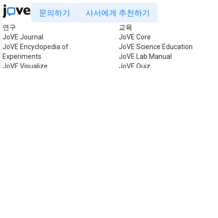
문의하기
사서에게 추천하기
연구
교육
JoVE Journal
JoVE Core
JoVE Encyclopedia of
JoVE Science Education
Experiments
JoVE Lab Manual
JoVE Visualize
JoVE Quiz
비즈니스
JoVE Business
저작권 © 2026 MyJoVE C