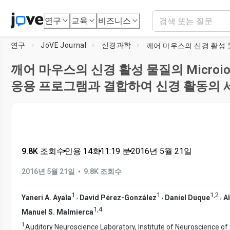
연구
교육
비즈니스
연구
JoVE Journal
신경과학
깨어 마우스의 신경 활성 물질의 Microiont
응용 프로그램과 결합하여 신경 활동의 
9.8K 조회수
•
인용 14회
•
11:19
분
•
2016년 5월 21일
•
2016년 5월 21일
9.8K 조회수
1
1
1
,
2
,
,
,
Yaneri A. Ayala
David Pérez-González
Daniel Duque
A
1
,
4
Manuel S. Malmierca
1
Auditory Neuroscience Laboratory, Institute of Neuroscience of 