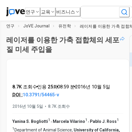
연구
교육
비즈니스
연구
JoVE Journal
유전학
레이저를 이용한 가축 접합체의 세포
질 미세 주입을
8.7K 조회수
•
인용 25회
•
08:59
분
•
2016년 10월 5일
DOI :
10.3791/54465-v
•
2016년 10월 5일
8.7K 조회수
1
1
1
,
,
Yanina S. Bogliotti
Marcela Vilarino
Pablo J. Ross
1
Department of Animal Science,
University of California,