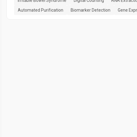
Irritable Bowel Syndrome
Digital Counting
RNA Extracti
Automated Purification
Biomarker Detection
Gene Expr