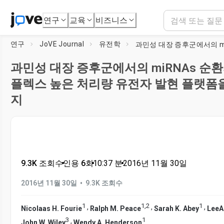
연구
교육
비즈니스
연구
JoVE Journal
유전학
과민성 대장 증후군에서의 miRNAs 순
플렉스 높은 처리량 유전자 발현 플랫폼
지
9.3K 조회수
•
인용 6회
•
10:37
분
•
2016년 11월 30일
•
2016년 11월 30일
9.3K 조회수
1
1
,
2
1
,
,
,
Nicolaas H. Fourie
Ralph M. Peace
Sarah K. Abey
LeeA
3
1
,
John W. Wiley
Wendy A. Henderson