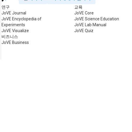
연구
교육
JoVE Journal
JoVE Core
JoVE Encyclopedia of
JoVE Science Education
Experiments
JoVE Lab Manual
JoVE Visualize
JoVE Quiz
비즈니스
JoVE Business
저작권 © 2026 MyJoVE