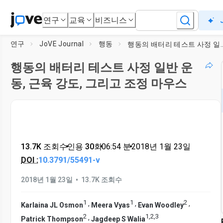
연구
교육
비즈니스
연구
JoVE Journal
행동
행동의 배터리 테스트 사정 일반 운동, 근
행동의 배터리 테스트 사정 일반 운
동, 근육 강도, 그리고 조정 마우스
13.7K 조회수
•
인용 30회
•
06:54
분
•
2018년 1월 23일
DOI :
10.3791/55491-v
•
2018년 1월 23일
13.7K 조회수
1
1
2
,
,
,
Karlaina JL Osmon
Meera Vyas
Evan Woodley
2
1
,
2
,
3
,
Patrick Thompson
Jagdeep S Walia