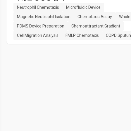
Neutrophil Chemotaxis
Microfluidic Device
Magnetic Neutrophil Isolation
Chemotaxis Assay
Whole 
PDMS Device Preparation
Chemoattractant Gradient
Cell Migration Analysis
FMLP Chemotaxis
COPD Sputu