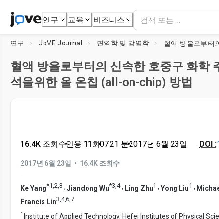
연구
교육
비즈니스
연구
JoVE Journal
면역학 및 감염학
혈액 방울로부터의 신속한 호중구 화학 주
석을위한 올 온칩 (all-on-chip) 방법
16.4K 조회수
•
인용 11회
•
07:21
분
•
2017년 6월 23일
DOI :
•
2017년 6월 23일
16.4K 조회수
*
1
,
2
,
3
*
3
,
4
1
1
,
,
,
,
Ke Yang
Jiandong Wu
Ling Zhu
Yong Liu
Michae
3
,
4
,
6
,
7
Francis Lin
1
Institute of Applied Technology, Hefei Institutes of Physical Sci