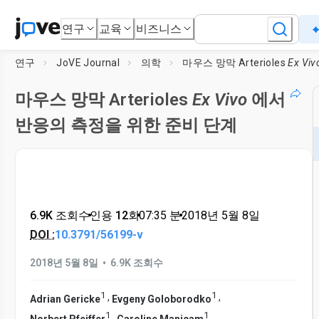
연구
교육
비즈니스
연구
JoVE Journal
의학
마우스 망막 Arterioles
Ex Viv
마우스 망막 Arterioles
Ex Vivo
에서
반응의 측정을 위한 준비 단계
6.9K 조회수
•
인용 12회
•
07:35
분
•
2018년 5월 8일
DOI :
10.3791/56199-v
•
2018년 5월 8일
6.9K 조회수
1
1
,
,
Adrian Gericke
Evgeny Goloborodko
1
1
,
Norbert Pfeiffer
Caroline Manicam