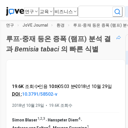
연구
교육
비즈니스
연구
JoVE Journal
환경
루프-중재 등온 증폭 (램프) 분석 결
과
Bemisia tabaci
의 빠른 식별
19.6K 조회수
•
인용 10회
•
05:03
분
•
2018년 10월 29일
DOI :
10.3791/58502-v
•
2018년 10월 29일
19.6K 조회수
1
,
2
,
3
4
,
,
Simon Blaser
Hanspeter Diem
4
1
,
,
Andreas von Felten
Morgan Gueuning