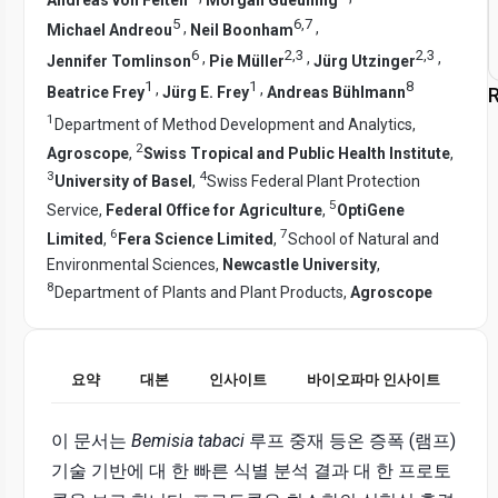
5
6
,
7
,
,
Michael Andreou
Neil Boonham
6
2
,
3
2
,
3
,
,
,
Jennifer Tomlinson
Pie Müller
Jürg Utzinger
1
1
8
,
,
Beatrice Frey
Jürg E. Frey
Andreas Bühlmann
R
1
Department of Method Development and Analytics,
2
Agroscope
,
Swiss Tropical and Public Health Institute
,
3
4
University of Basel
,
Swiss Federal Plant Protection
5
Service,
Federal Office for Agriculture
,
OptiGene
6
7
Limited
,
Fera Science Limited
,
School of Natural and
Environmental Sciences,
Newcastle University
,
8
Department of Plants and Plant Products,
Agroscope
요약
대본
인사이트
바이오파마 인사이트
이 문서는
Bemisia tabaci
루프 중재 등온 증폭 (램프)
기술 기반에 대 한 빠른 식별 분석 결과 대 한 프로토