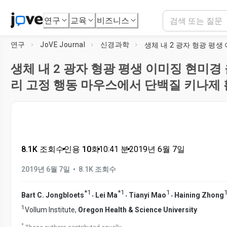
연구
교육
비즈니스
연구
JoVE Journal
신경과학
생체 내 2 광자 형광 평생 이미징 현미경
리 고정 행동 마우스에서 단백질 키나제
8.1K 조회수
•
인용 10회
•
10:41
분
•
2019년 6월 7일
•
2019년 6월 7일
8.1K 조회수
*
1
*
1
1
,
,
,
Bart C. Jongbloets
Lei Ma
Tianyi Mao
Haining Zhong
1
Vollum Institute,
Oregon Health & Science University
*