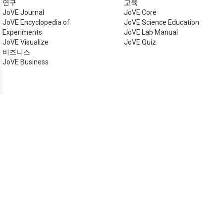
연구
교육
JoVE Journal
JoVE Core
JoVE Encyclopedia of
JoVE Science Education
Experiments
JoVE Lab Manual
JoVE Visualize
JoVE Quiz
비즈니스
JoVE Business
저작권 © 2026 MyJoVE