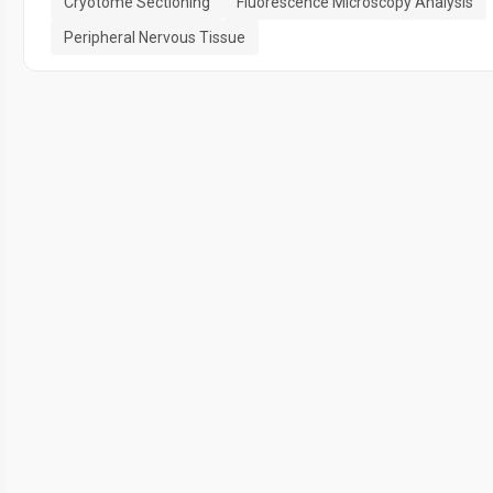
Cryotome Sectioning
Fluorescence Microscopy Analysis
Peripheral Nervous Tissue