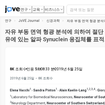
연구
교육
비즈니스
연구
JoVE Journal
신경과학
자유 부동 면역 형광 분석에 의하여 절단
유에 있는 알파 Synuclein 응집체를 표
8K 조회수
•
인용 5회
•
08:33
분
•
2019년 6월 25일
•
2019년 6월 25일
8K 조회수
1
1
1
,
2
,
3
,
4
,
,
,
Elena Vacchi
Sandra Pinton
Alain Kaelin-Lang
Gior
1
Laboratory for Biomedical Neurosciences,
Neurocenter of Sou
2
Neurology Department,
Neurocenter of Southern Switzerland