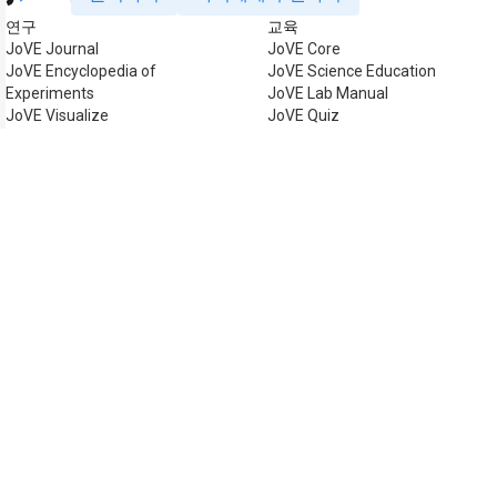
연구
교육
JoVE Journal
JoVE Core
JoVE Encyclopedia of
JoVE Science Education
Experiments
JoVE Lab Manual
JoVE Visualize
JoVE Quiz
비즈니스
JoVE Business
저작권 © 2026 MyJoVE C