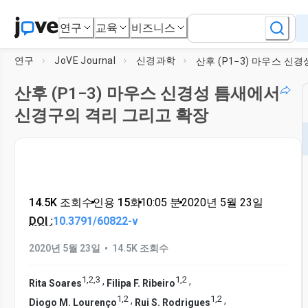
연구
교육
비즈니스
연구
JoVE Journal
신경과학
산후 (P1−3) 마우스 신경성 틈새에서
신경구의 격리 그리고 확장
14.5K 조회수
•
인용 15회
•
10:05
분
•
2020년 5월 23일
DOI :
10.3791/60822-v
•
2020년 5월 23일
14.5K 조회수
1
,
2
,
3
1
,
2
,
,
Rita Soares
Filipa F. Ribeiro
1
,
2
1
,
2
,
,
Diogo M. Lourenço
Rui S. Rodrigues