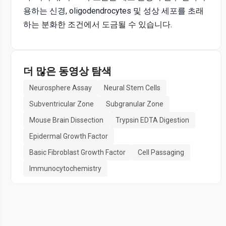
용하는 신경, oligodendrocytes 및 성상 세포를 초래
하는 분화한 조건에서 도금될 수 있습니다.
더 많은 동영상 탐색
Neurosphere Assay
Neural Stem Cells
Subventricular Zone
Subgranular Zone
Mouse Brain Dissection
Trypsin EDTA Digestion
Epidermal Growth Factor
Basic Fibroblast Growth Factor
Cell Passaging
Immunocytochemistry