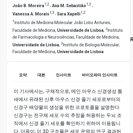
1
,
2
1
,
2
,
,
João B. Moreira
Ana M. Sebastião
1
,
3
1
,
2
,
Vanessa A. Morais
Sara Xapelli
1
Instituto de Medicina Molecular João Lobo Antunes,
2
Faculdade de Medicina,
Universidade de Lisboa
,
Instituto
de Farmacologia e Neurociências, Faculdade de Medicina,
R
3
Universidade de Lisboa
,
Instituto de Biologia Molecular,
Faculdade de Medicina,
Universidade de Lisboa
요약
대본
인사이트
바이오파마 인사이트
이 기사에서는, 구체적으로, 메인 마우스 신경생성 틈
새에서 유래된 산후 마우스 신경 줄기 세포로부터의
신경구 배양물의 생성을 위한 프로토콜을 설명한다.
신경구는 전구체 세포 수의 추정을 허용하는 두뇌 조
직에서 신경 줄기 세포를 확인하기 위하여 이용됩니
다. 더욱이, 이 3D 구조물은 세포 운명의 연구 결과허