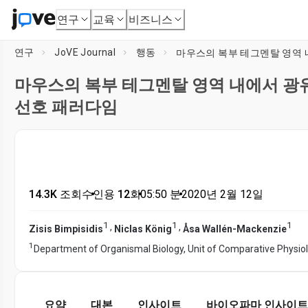
연구
교육
비즈니스
연구
JoVE Journal
행동
마우스의 복부 테그멘탈 영역 
마우스의 복부 테그멘탈 영역 내에서 광
선호 패러다임
14.3K 조회수
•
인용 12회
•
05:50
분
•
2020년 2월 12일
1
1
1
,
,
Zisis Bimpisidis
Niclas König
Åsa Wallén-Mackenzie
1
Department of Organismal Biology, Unit of Comparative Physio
요약
대본
인사이트
바이오파마 인사이트