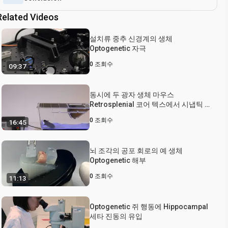
Related Videos
설치류 중추 신경계의 생체
Optogenetic 자극
0
조회수
09:37
동시에 두 광자 생체 마우스
Retrosplenial 코어 텍스에서 시냅틱 입
력의 이미징 및 시냅스 대상
0
조회수
16:45
뇌 조각의 공포 회로의 예 생체
Optogenetic 해부
0
조회수
11:13
Optogenetic 쥐 행동에 Hippocampal
세타 진동의 유입