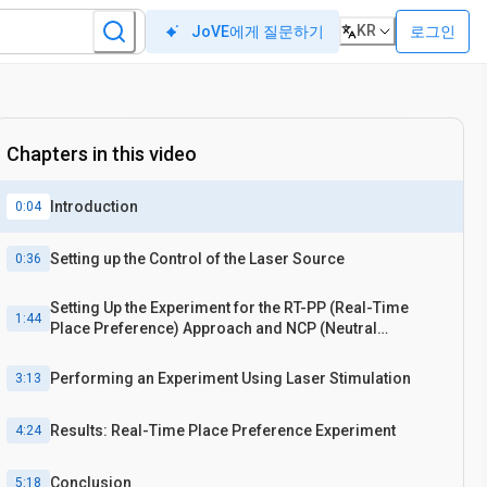
KR
로그인
JoVE에게 질문하기
Chapters in this video
Introduction
0:04
Setting up the Control of the Laser Source
0:36
Setting Up the Experiment for the RT-PP (Real-Time
1:44
Place Preference) Approach and NCP (Neutral
Compartment Preference) Approach
Performing an Experiment Using Laser Stimulation
3:13
Results: Real-Time Place Preference Experiment
4:24
Conclusion
5:18