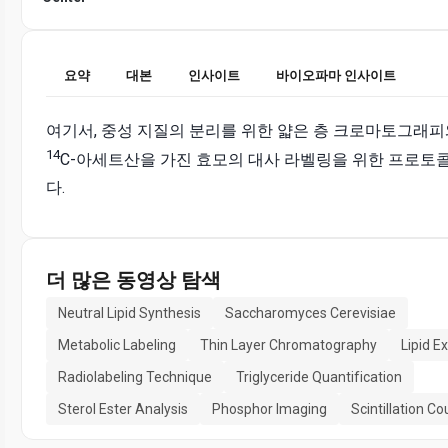
요약
대본
인사이트
바이오파마 인사이트
여기서, 중성 지질의 분리를 위한 얇은 층 크로마토그래
14
C-아세트산을 가진 효모의 대사 라벨링을 위한 프로토
다.
더 많은 동영상 탐색
Neutral Lipid Synthesis
Saccharomyces Cerevisiae
Metabolic Labeling
Thin Layer Chromatography
Lipid E
Radiolabeling Technique
Triglyceride Quantification
Sterol Ester Analysis
Phosphor Imaging
Scintillation Co