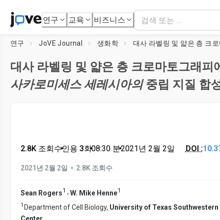
연구
교육
비즈니스
연구
JoVE Journal
생화학
대사 라벨링 및 얇은 층 크로마토그래피
사카로미세스 세레시아의
중립 지질 합
2.8K 조회수
•
인용 3회
•
08:30
분
•
2021년 2월 2일
DOI :
10.3
•
2021년 2월 2일
2.8K 조회수
1
1
,
Sean Rogers
W. Mike Henne
1
Department of Cell Biology,
University of Texas Southwestern
Center