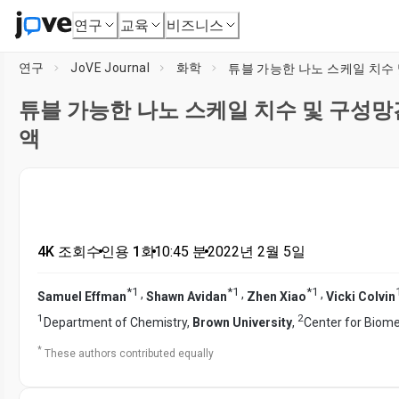
연구
교육
비즈니스
연구
JoVE Journal
화학
튜블 가능한 나노 스케일 치수
튜블 가능한 나노 스케일 치수 및 구성망
액
4K 조회수
•
인용 1회
•
10:45
분
•
2022년 2월 5일
*
1
*
1
*
1
,
,
,
Samuel Effman
Shawn Avidan
Zhen Xiao
Vicki Colvin
1
2
Department of Chemistry,
Brown University
,
Center for Biome
*
These authors contributed equally