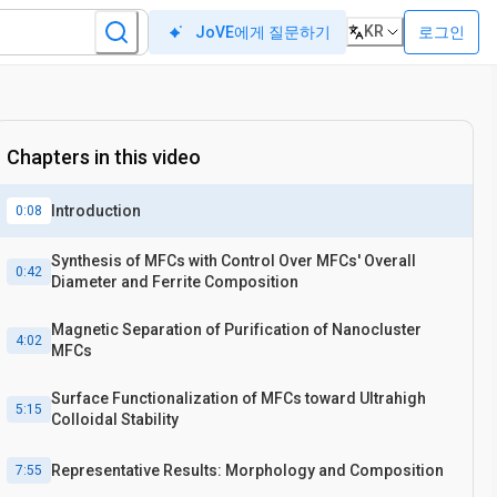
KR
로그인
JoVE에게 질문하기
Chapters in this video
Introduction
0:08
Synthesis of MFCs with Control Over MFCs' Overall
0:42
Diameter and Ferrite Composition
Magnetic Separation of Purification of Nanocluster
4:02
MFCs
Surface Functionalization of MFCs toward Ultrahigh
5:15
Colloidal Stability
Representative Results: Morphology and Composition
7:55