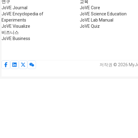
연구
교육
JoVE Journal
JoVE Core
JoVE Encyclopedia of
JoVE Science Education
Experiments
JoVE Lab Manual
JoVE Visualize
JoVE Quiz
비즈니스
JoVE Business
저작권 © 2026 MyJo