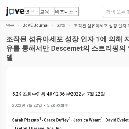
연구
교육
비즈니스
연구
JoVE Journal
의학
조작된 섬유아세포 성장 인자 1에 의해 
유를 통해서만 Descemet의 스트리핑의
델
5.2K 조회수
•
인용 4회
•
12:36
분
•
2022년 7월 22일
•
2022년 7월 22일
5.2K 조회수
1
1
1
,
,
,
Sarah Pizzuto
Grace Duffey
Jessica Weant
David Evele
1
Trefoil Therapeutics, Inc.