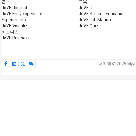
연구
교육
JoVE Journal
JoVE Core
JoVE Encyclopedia of
JoVE Science Education
Experiments
JoVE Lab Manual
JoVE Visualize
JoVE Quiz
비즈니스
JoVE Business
저작권 © 2026 MyJo