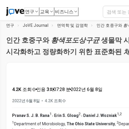
연구
교육
비즈니스
연구
JoVE Journal
면역학 및 감염학
인간 호중구와
황
인간 호중구와
황색포도상구균
생물막 
시각화하고 정량화하기 위한 표준화된
4.2K 조회수
•
인용 3회
•
07:28
분
•
2022년 6월 8일
•
2022년 6월 8일
4.2K 조회수
1
2
1
,
2
,
,
Pranav S. J. B. Rana
Erin S. Gloag
Daniel J. Wozniak
1
2
Department of Microbiology,
The Ohio State University
,
Depar