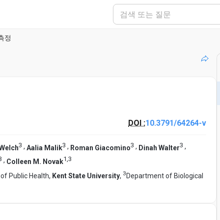
측정
DOI :
10.3791/64264-v
3
3
3
3
,
,
,
,
 Welch
Aalia Malik
Roman Giacomino
Dinah Walter
3
1
,
3
,
Colleen M. Novak
3
 of Public Health,
Kent State University
,
Department of Biological