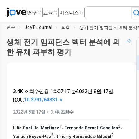
연구
교육
비즈니스
연구
JoVE Journal
의학
생체 전기 임피던스 벡터 분석에 의
한 유체 과부하 평가
3.4K 조회수
•
인용 1회
•
07:17
분
•
2022년 8월 17일
DOI :
10.3791/64331-v
•
2022년 8월 17일
3.4K 조회수
1
2
,
,
Lilia Castillo-Martínez
Fernanda Bernal-Ceballos
2
2
,
Yunuen Reyes-Paz
Thierry Hernández-Gilsoul