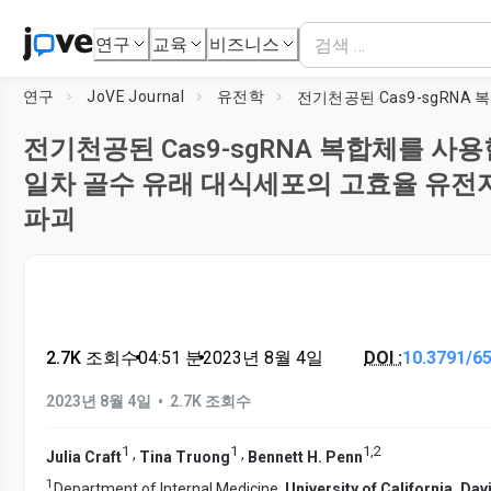
연구
교육
비즈니스
연구
JoVE Journal
유전학
전기천공된 Cas9-sgRNA 복합체를 사용
일차 골수 유래 대식세포의 고효율 유전
파괴
2.7K 조회수
•
04:51
분
•
2023년 8월 4일
DOI :
10.3791/6
•
2023년 8월 4일
2.7K 조회수
1
1
1
,
2
,
,
Julia Craft
Tina Truong
Bennett H. Penn
1
Department of Internal Medicine,
University of California, Dav