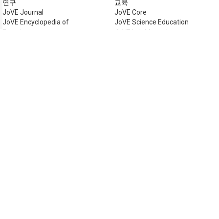
연구
교육
JoVE Journal
JoVE Core
JoVE Encyclopedia of
JoVE Science Education
Experiments
JoVE Lab Manual
JoVE Visualize
JoVE Quiz
비즈니스
JoVE Business
저작권 © 2026 MyJoVE Cor