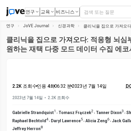
연구
교육
비즈니스
연구
JoVE Journal
신경과학
클리닉을 집으로 가져오다: 적응형 뇌심
원하는 재택 다중 모드 데이터 수집 에
2.2K 조회수
•
인용 4회
•
06:32
분
•
2023년 7월 14일
DO
•
2023년 7월 14일
2.2K 조회수
1
2
3
,
,
,
Gabrielle Strandquist
Tomasz Frączek
Tanner Dixon
Sh
4
5
6
,
,
,
Raphael Bechtold
Daryl Lawrence
Alicia Zeng
Jack Gall
8
Jeffrey Herron