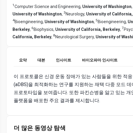
1
Computer Science and Engineering,
University of Washington
3
University of Washington
,
Neurology,
University of California
4
5
Bioengineering,
University of Washington
,
Bioengineering,
Un
6
7
Berkeley
,
Biophysics,
University of California, Berkeley
,
Psyc
8
California, Berkeley
,
Neurological Surgery,
University of Wash
요약
대본
인사이트
바이오파마 인사이트
이 프로토콜은 신경 운동 장애가 있는 사람들을 위한 적응
(aDBS)을 최적화하는 연구를 지원하는 재택 다중 모드 
프로토타입을 보여줍니다. 또한 파킨슨병을 앓고 있는 개인
플랫폼을 배포한 주요 결과를 제시합니다.
더 많은 동영상 탐색