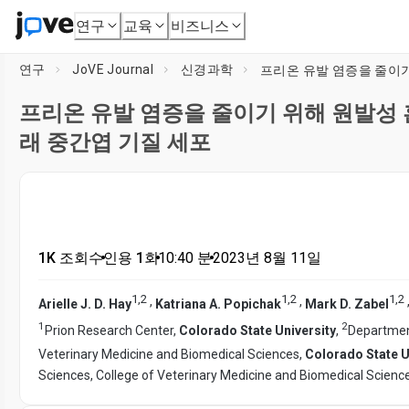
연구
교육
비즈니스
연구
JoVE Journal
신경과학
프리온 유발 염증을 줄이기 위해 원발성 
래 중간엽 기질 세포
1K 조회수
•
인용 1회
•
10:40
분
•
2023년 8월 11일
1
,
2
1
,
2
1
,
2
,
,
Arielle J. D. Hay
Katriana A. Popichak
Mark D. Zabel
1
2
Prion Research Center,
Colorado State University
,
Department
Veterinary Medicine and Biomedical Sciences,
Colorado State U
Sciences, College of Veterinary Medicine and Biomedical Scienc