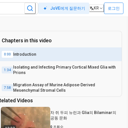
KR
로그인
JoVE에게 질문하기
Chapters in this video
Introduction
0:00
Isolating and Infecting Primary Cortical Mixed Glia with
1:34
Prions
Migration Assay of Murine Adipose‐Derived
7:58
Mesenchymal Stromal Cells
Related Videos
차 쥐 두피 뉴런과 Glia의 Bilaminar의
공동 문화
0
조회수