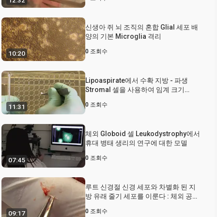
12:32
신생아 쥐 뇌 조직의 혼합 Glial 세포 배
양의 기본 Microglia 격리
0
조회수
10:20
Lipoaspirate에서 수확 지방 - 파생
Stromal 셀을 사용하여 임계 크기
Calvarial 결함 모델의 수리
0
조회수
11:31
체외 Globoid 셀 Leukodystrophy에서
휴대 병태 생리의 연구에 대한 모델
0
조회수
07:45
루트 신경절 신경 세포와 차별화 된 지
방 유래 줄기 세포를 이룬다 : 체외 공동
문화 모델은 주변 신경 재생을 연구하는
0
조회수
09:17