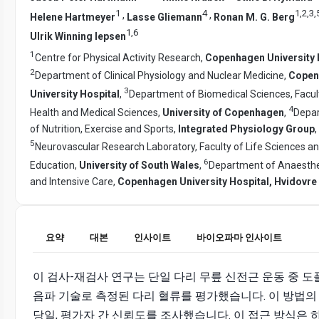
1
4
1
,
2
,
3
,
,
,
Helene Hartmeyer
Lasse Gliemann
Ronan M. G. Berg
1
,
6
Ulrik Winning Iepsen
1
Centre for Physical Activity Research,
Copenhagen University 
2
Department of Clinical Physiology and Nuclear Medicine,
Copen
3
University Hospital
,
Department of Biomedical Sciences, Facul
4
Health and Medical Sciences,
University of Copenhagen
,
Depa
of Nutrition, Exercise and Sports,
Integrated Physiology Group
,
5
Neurovascular Research Laboratory, Faculty of Life Sciences a
6
Education,
University of South Wales
,
Department of Anaesthe
and Intensive Care,
Copenhagen University Hospital, Hvidovre
요약
대본
인사이트
바이오파마 인사이트
이 검사-재검사 연구는 단일 다리 무릎 신전근 운동 중 도
음파 기술로 측정된 다리 혈류를 평가했습니다. 이 방법의 
당일, 평가자 간 신뢰도를 조사했습니다. 이 접근 방식은 