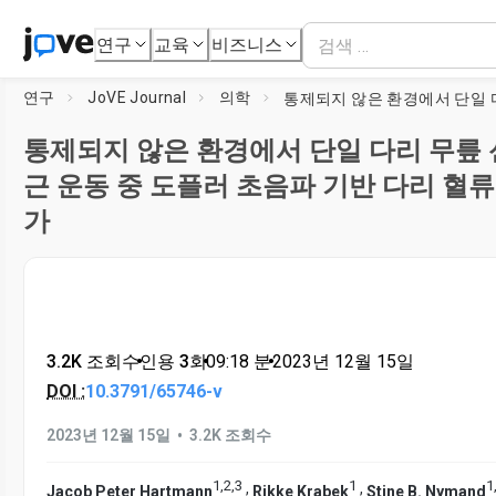
연구
교육
비즈니스
연구
JoVE Journal
의학
통제되지 않은 환경에서 단일 다리 무릎
근 운동 중 도플러 초음파 기반 다리 혈류
가
3.2K 조회수
•
인용 3회
•
09:18
분
•
2023년 12월 15일
DOI :
10.3791/65746-v
•
2023년 12월 15일
3.2K 조회수
1
,
2
,
3
1
1
,
,
Jacob Peter Hartmann
Rikke Krabek
Stine B. Nymand