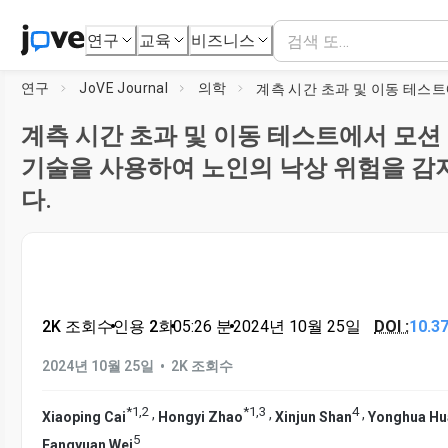
연구
교육
비즈니스
연구
JoVE Journal
의학
계측 시간 초과 및 이동 테스트에서 모션
기술을 사용하여 노인의 낙상 위험을 감
다.
2K 조회수
•
인용 2회
•
05:26
분
•
2024년 10월 25일
DOI :
10.3
•
2024년 10월 25일
2K 조회수
*
1
,
2
*
1
,
3
4
,
,
,
Xiaoping Cai
Hongyi Zhao
Xinjun Shan
Yonghua Hu
5
Fangyuan Wei