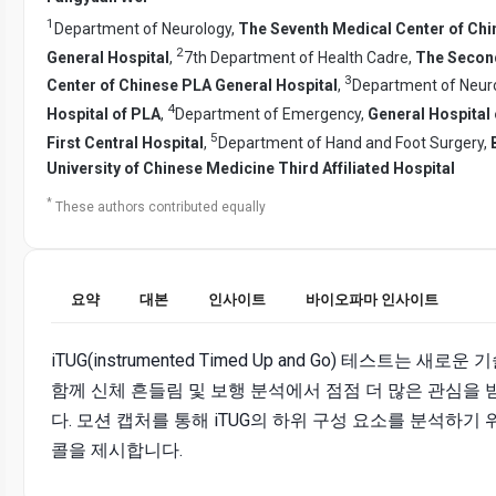
1
Department of Neurology,
The Seventh Medical Center of Ch
2
General Hospital
,
7th Department of Health Cadre,
The Secon
3
Center of Chinese PLA General Hospital
,
Department of Neur
4
Hospital of PLA
,
Department of Emergency,
General Hospital
5
First Central Hospital
,
Department of Hand and Foot Surgery,
University of Chinese Medicine Third Affiliated Hospital
*
These authors contributed equally
요약
대본
인사이트
바이오파마 인사이트
iTUG(instrumented Timed Up and Go) 테스트는 새로
함께 신체 흔들림 및 보행 분석에서 점점 더 많은 관심을 
다. 모션 캡처를 통해 iTUG의 하위 구성 요소를 분석하기
콜을 제시합니다.