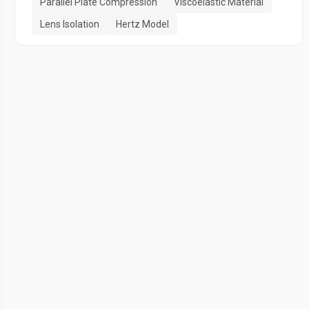
Parallel Plate Compression
Viscoelastic Material
Lens Isolation
Hertz Model