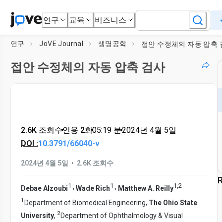
연구
교육
비즈니스
연구
JoVE Journal
생명공학
접안 수정체의 자동 압축
접안 수정체의 자동 압축 검사
2.6K 조회수
•
인용 2회
•
05:19
분
•
2024년 4월 5일
DOI :
10.3791/66040-v
•
2024년 4월 5일
2.6K 조회수
R
1
1
1
,
2
,
,
Debae Alzoubi
Wade Rich
Matthew A. Reilly
1
Department of Biomedical Engineering,
The Ohio State
2
University
,
Department of Ophthalmology & Visual