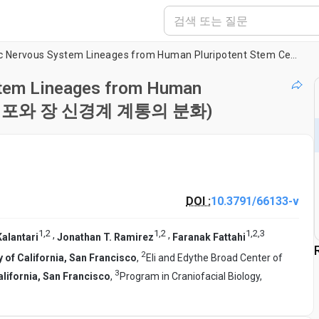
Differentiation of Enteric Nervous System Lineages from Human Pluripotent Stem Cells(인간 만능줄기세포와 장 신경계 계통의 분화)
ystem Lineages from Human
능줄기세포와 장 신경계 계통의 분화)
DOI :
10.3791/66133-v
1
,
2
1
,
2
1
,
2
,
3
,
,
Kalantari
Jonathan T. Ramirez
Faranak Fattahi
2
y of California, San Francisco
,
Eli and Edythe Broad Center of
3
alifornia, San Francisco
,
Program in Craniofacial Biology,