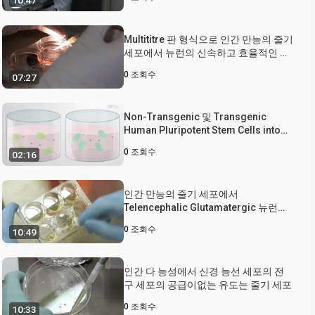
10:47
Multititre 판 형식으로 인간 만능의 줄기
세포에서 뉴런의 신속하고 효율적인 생
성
0
조회수
07:27
Non-Transgenic 및 Transgenic
Human Pluripotent Stem Cells into
Neural Progenitor Cells (비유전자 변
0
조회수
02:16
형 및 형질전환 인간 만능 줄기 세포를
신경 전구 세포로 분화)
인간 만능의 줄기 세포에서
Telencephalic Glutamatergic 뉴런의
사양
0
조회수
10:49
인간 다 능성에서 신경 능선 세포의 전
구 세포의 공급이없는 유도는 줄기 세포
0
조회수
10:33