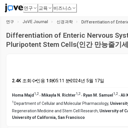
연구
교육
비즈니스
연구
JoVE Journal
신경과학
Differentiation of Enteric Nervous S
Pluripotent Stem Cells(인간 만
2.4K 조회수
•
인용 1회
•
05:11
분
•
2024년 5월 17일
1
,
2
1
,
2
1
,
2
,
,
,
Homa Majd
Mikayla N. Richter
Ryan M. Samuel
Ali 
1
Department of Cellular and Molecular Pharmacology,
Universit
Regeneration Medicine and Stem Cell Research,
University of C
University of California, San Francisco