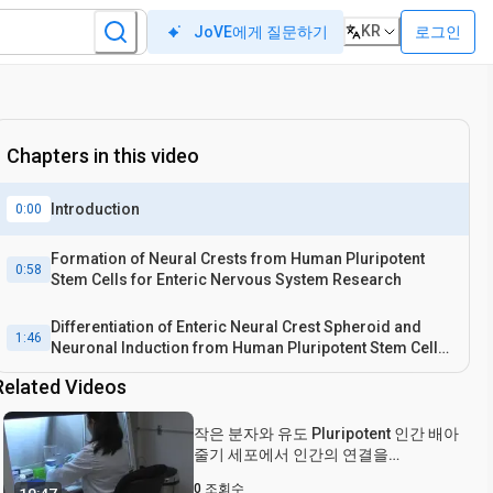
KR
로그인
JoVE에게 질문하기
Chapters in this video
Introduction
0:00
Formation of Neural Crests from Human Pluripotent
0:58
Stem Cells for Enteric Nervous System Research
Differentiation of Enteric Neural Crest Spheroid and
1:46
Neuronal Induction from Human Pluripotent Stem Cells
for Enteric Nervous System Research
Related Videos
작은 분자와 유도 Pluripotent 인간 배아
줄기 세포에서 인간의 연결을
Progenitors과 뉴런의 효율 유도
0
조회수