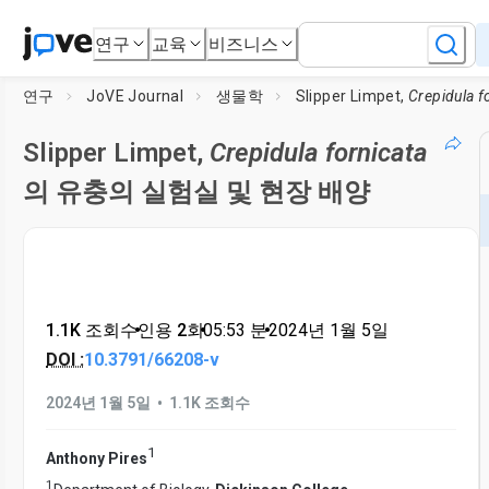
연구
교육
비즈니스
연구
JoVE Journal
생물학
Slipper Limpet,
Crepidula forn
Slipper Limpet,
Crepidula fornicata
의 유충의 실험실 및 현장 배양
1.1K 조회수
•
인용 2회
•
05:53
분
•
2024년 1월 5일
DOI :
10.3791/66208-v
•
2024년 1월 5일
1.1K 조회수
1
Anthony Pires
1