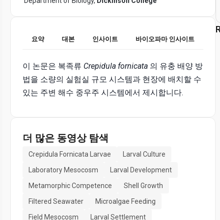
Department of Biology,
Dickinson College
R
요약
대본
인사이트
바이오파마 인사이트
이 논문은 복족류
Crepidula fornicata
의 유충 배양 방
법을 소량의 실험실 규모 시스템과 현장에 배치할 수
있는 주변 해수 중우주 시스템에서 제시합니다.
더 많은 동영상 탐색
Crepidula Fornicata Larvae
Larval Culture
Laboratory Mesocosm
Larval Development
Metamorphic Competence
Shell Growth
Filtered Seawater
Microalgae Feeding
Field Mesocosm
Larval Settlement