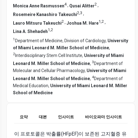
4
2
,
,
Monica Anne Rasmussen
Qusai Alitter
2
,
3
,
Rosemeire Kanashiro Takeuchi
2
1
,
2
,
,
Lauro Mitsuru Takeuchi
Joshua M. Hare
1
,
2
Lina A. Shehadeh
1
Department of Medicine, Division of Cardiology,
University
of Miami Leonard M. Miller School of Medicine
,
2
Interdisciplinary Stem Cell Institute,
University of Miami
3
Leonard M. Miller School of Medicine
,
Department of
Molecular and Cellular Pharmacology,
University of Miami
4
Leonard M. Miller School of Medicine
,
Department of
Medical Education,
University of Miami Leonard M. Miller
School of Medicine
요약
대본
인사이트
바이오파마 인사이트
이 프로토콜은 박출률(HFpEF)이 보존된 고지혈증 유