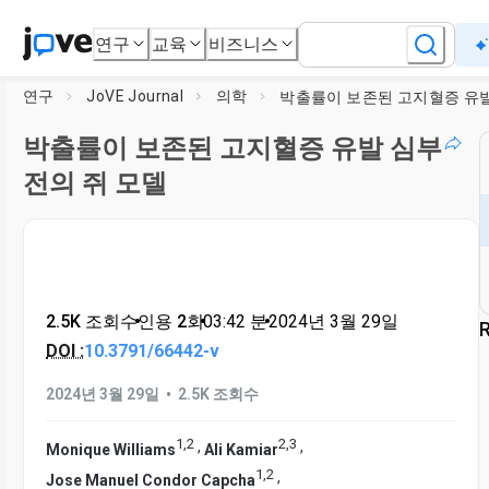
연구
교육
비즈니스
연구
JoVE Journal
의학
박출률이 보존된 고지혈증 유발 심부
전의 쥐 모델
2.5K 조회수
•
인용 2회
•
03:42
분
•
2024년 3월 29일
R
DOI :
10.3791/66442-v
•
2024년 3월 29일
2.5K 조회수
1
,
2
2
,
3
,
,
Monique Williams
Ali Kamiar
1
,
2
,
Jose Manuel Condor Capcha