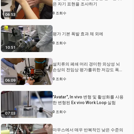
은 자기 표현을 조사하기
0
조회수
06:53
평가 기본 폭발 효과 체 외에
0
조회수
10:51
설치류의 폐쇄 머리 경미한 외상성 뇌
손상의 전임상 평가를위한 저강도 폭발
파 모델
0
조회수
06:09
"Avatar", In vivo 변형 및 활성화를 사용
한 변형된 Ex vivo Work Loop 실험
0
조회수
07:03
마우스에서 매우 반복적인 낮은 수준의