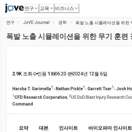
연구
교육
비즈니스
연구
JoVE Journal
공학
폭발 노출 시뮬레이션을 위한 
폭발 노출 시뮬레이션을 위한 무기 훈련
2.9K 조회수
•
인용 1회
•
06:20
분
•
2024년 12월 6일
1
1
1
,
,
,
Harsha T. Garimella
Nathan Pickle
Garrett Tuer
Josh H
1
2
CFD Research Corporation
,
US DoD Blast Injury Research Coo
Command
요약
대본
인사이트
바이오파마 인사이트