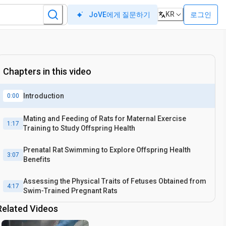
KR
로그인
JoVE에게 질문하기
Chapters in this video
Introduction
0:00
Mating and Feeding of Rats for Maternal Exercise
1:17
Training to Study Offspring Health
Prenatal Rat Swimming to Explore Offspring Health
3:07
Benefits
Assessing the Physical Traits of Fetuses Obtained from
4:17
Swim‐Trained Pregnant Rats
Related Videos