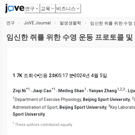
연구
교육
비즈니스
연구
JoVE Journal
발생생물학
임신한 쥐를 위한 수영 
임신한 쥐를 위한 수영 운동 프로토콜 및
1.7K 조회수
•
인용 2회
•
05:17
분
•
2024년 4월 5일
*
1
*
1
1
1
,
2
,
3
,
,
,
,
Ziqi Ni
Jiaqi Cao
Meiling Shan
Yanyan Zhang
Lij
1
2
Department of Exercise Physiology,
Beijing Sport University
,
3
Administration of Sport,
Beijing Sport University
,
Key Laborator
Sport University
*
These authors contributed equally