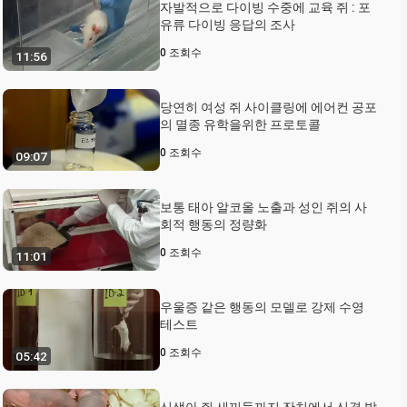
자발적으로 다이빙 수중에 교육 쥐 : 포
유류 다이빙 응답의 조사
0
조회수
11:56
당연히 여성 쥐 사이클링에 에어컨 공포
의 멸종 유학을위한 프로토콜
0
조회수
09:07
보통 태아 알코올 노출과 성인 쥐의 사
회적 행동의 정량화
0
조회수
11:01
우울증 같은 행동의 모델로 강제 수영
테스트
0
조회수
05:42
신생아 쥐 새끼들까지 잔치에서 신경 발