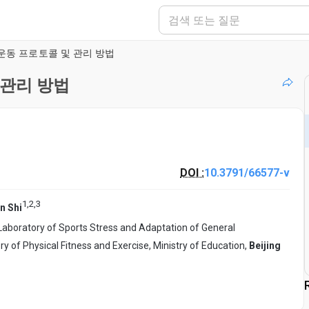
운동 프로토콜 및 관리 방법
 관리 방법
DOI :
10.3791/66577-v
1
,
2
,
3
un Shi
Laboratory of Sports Stress and Adaptation of General
y of Physical Fitness and Exercise, Ministry of Education,
Beijing