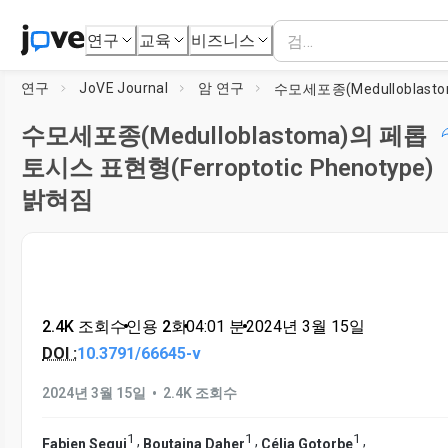
연구
교육
비즈니스
연구
JoVE Journal
암 연구
수모세포종(Medulloblastoma)의 페롭
토시스 표현형(Ferroptotic Phenotype)
밝혀짐
2.4K 조회수
•
인용 2회
•
04:01
분
•
2024년 3월 15일
DOI :
10.3791/66645-v
•
2024년 3월 15일
2.4K 조회수
1
1
1
,
,
,
Fabien Segui
Boutaina Daher
Célia Gotorbe