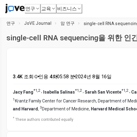
연구
교육
비즈니스
연구
JoVE Journal
암 연구
single-cell RNA seq
single-cell RNA sequencing을 
3.4K 조회수
•
인용 4회
•
05:58
분
•
2024년 8월 16일
*
1
,
2
*
1
,
2
*
1
,
2
,
,
,
Jacy Fang
Isabella Salinas
Sarah San Vicente
Ca
1
Krantz Family Center for Cancer Research, Department of Medi
3
and Harvard
,
Department of Medicine,
Harvard Medical Scho
*
These authors contributed equally