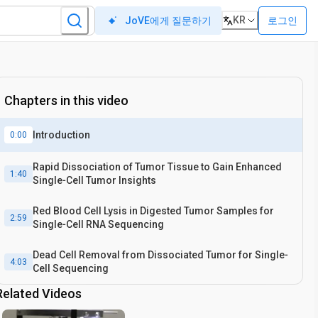
KR
로그인
JoVE에게 질문하기
Chapters in this video
Introduction
0:00
Rapid Dissociation of Tumor Tissue to Gain Enhanced
1:40
Single‐Cell Tumor Insights
Red Blood Cell Lysis in Digested Tumor Samples for
2:59
Single‐Cell RNA Sequencing
Dead Cell Removal from Dissociated Tumor for Single‐
4:03
Cell Sequencing
Related Videos