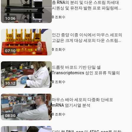
총 RNA의 분리 및 다운 스트림 차세대
시퀀싱 및 유전자 발현 프로 파일링에
대한 개별 마우스 뇌 영역의
0
조회수
10:06
Microdissection 아닌 레이저 캡처 현
미경 접근법
인간 종양 이종 이식에서 마우스 세포의
고갈은 크게 대상 세포의 다운 스트림
분석을 향상
0
조회수
07:10
드롭릿 바코드 기반 단일 셀
Transcriptomics 성인 포유류 직물의
0
조회수
10:12
마우스 배아 세포의 다중화 단세포
mRNA 염기서열 분석
0
조회수
08:30
단일 핵 RNA-seq 및 ATAC-seq를 위한