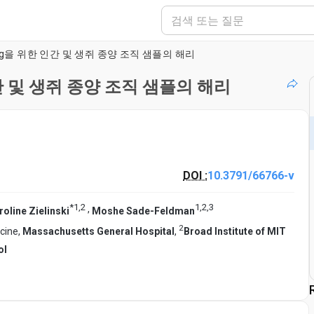
uencing을 위한 인간 및 생쥐 종양 조직 샘플의 해리
위한 인간 및 생쥐 종양 조직 샘플의 해리
DOI :
10.3791/66766-v
*
1
,
2
1
,
2
,
3
,
roline Zielinski
Moshe Sade-Feldman
2
cine,
Massachusetts General Hospital
,
Broad Institute of MIT
ol