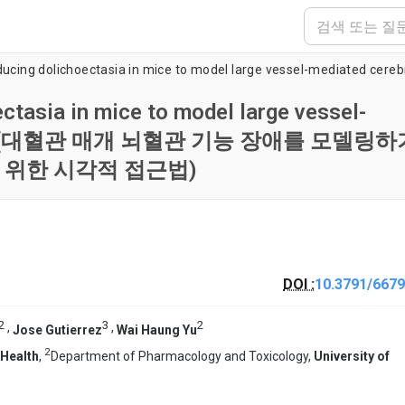
ctasia in mice to model large vessel-
function(대혈관 매개 뇌혈관 기능 장애를 모델링
위한 시각적 접근법)
DOI :
10.3791/6679
2
3
2
,
,
Jose Gutierrez
Wai Haung Yu
2
 Health
,
Department of Pharmacology and Toxicology,
University of