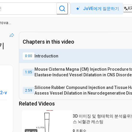
K
JoVE에게 질문하기
A visual approach for inducing dolichoectasia in mice to model large vessel-mediated cerebrovascular dysfunction(대혈관 매개 뇌혈관 기능 장애를 모델링하기 위해 마우스에서 백우절충증을 유도하기 위한 시각적 접근법)
Chapters in this video
하기
Introduction
0:00
Mouse Cisterna Magna (CM) Injection Procedure t
1:05
Elastase‐Induced Vessel Dilatation in CNS Disorde
Silicone Rubber Compound Injection and Tissue Ha
2:59
2-v
Assess Vessel Dilatation in Neurodegenerative Di
Related Videos
3D 이미징 및 형태학의 분석을위
스 뇌혈관 캐스팅
0
조회수