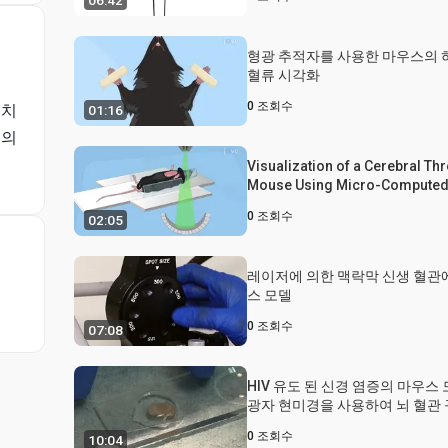
06:42
형광 추적자를 사용한 마우스의 
혈류 시각화
0
조회수
 치
01:16
기의
Visualization of a Cerebral Th
Mouse Using Micro-Compute
Tomography Imaging(마이크
0
조회수
02:05
층 촬영 이미징을 사용한 마우스
시각화)
레이저에 의한 맥락막 신생 혈관
스 모델
0
조회수
07:08
HIV 유도 된 신경 염증의 마우스
광자 현미경을 사용하여 뇌 혈관
0
조회수
10:04