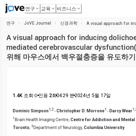
연구
교육
비즈니스
연구
JoVE Journal
신경과학
A visual approach for inducing dolichoe
mediated cerebrovascular dys
위해 마우스에서 백우절충증을 유도하기 
1.4K 조회수
•
인용 2회
•
04:29
분
•
2024년 5월 17일
1
,
2
1
1
,
,
,
Dominic Simpson
Christopher D. Morrone
Darcy Wear
1
Brain Health Imaging Centre,
Centre for Addiction and Mental
3
Toronto
,
Department of Neurology,
Columbia University