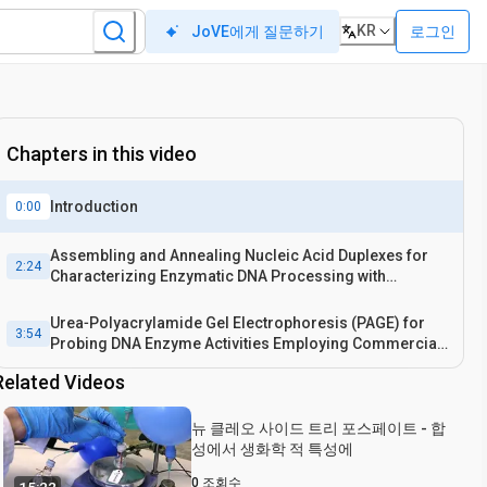
KR
로그인
JoVE에게 질문하기
Chapters in this video
Introduction
0:00
Assembling and Annealing Nucleic Acid Duplexes for
2:24
Characterizing Enzymatic DNA Processing with
Modified Oligonucleotides
Urea‐Polyacrylamide Gel Electrophoresis (PAGE) for
3:54
Probing DNA Enzyme Activities Employing Commercial
Oligonucleotides
Related Videos
뉴 클레오 사이드 트리 포스페이트 - 합
성에서 생화학 적 특성에
0
조회수