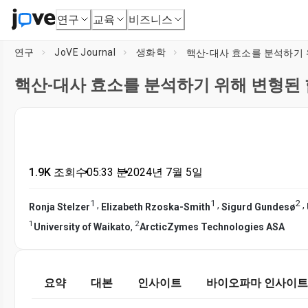
연구
교육
비즈니스
연구
JoVE Journal
생화학
핵산-대사 효소를 분석하기
핵산-대사 효소를 분석하기 위해 변형된
1.9K 조회수
•
05:33
분
•
2024년 7월 5일
1
1
2
,
,
,
Ronja Stelzer
Elizabeth Rzoska-Smith
Sigurd Gundesø
1
2
University of Waikato
,
ArcticZymes Technologies ASA
요약
대본
인사이트
바이오파마 인사이트