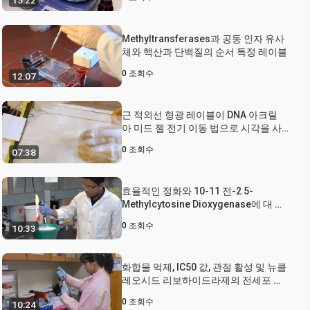
15:22
Methyltransferases과 공동 인자 유사
체와 핵산과 단백질의 순서 특정 레이블
0
조회수
12:07
근 적외선 형광 레이블이 DNA 아크릴
아 미드 젤 전기 이동 법으로 시각을 사
용 하 여 DNA 중 합 효소 활동 분석 결과
0
조회수
07:38
효율적인 정화와 10-11 전-2 5-
Methylcytosine Dioxygenase에 대 한
LC-MS/MS 기반 분석 결과 개발
0
조회수
10:33
화합물 억제, IC50 값, 관절 활성 및 뉴클
레오시드 리보하이드라제의 전세포 활
성을 결정하기 위한 NMR 기반 활성 반
0
조회수
10:24
응