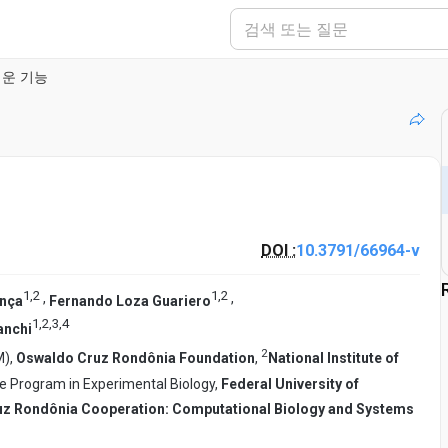
새로운 기능
DOI :
10.3791/66964-v
1
,
2
1
,
2
,
,
onça
Fernando Loza Guariero
1
,
2
,
3
,
4
anchi
2
M),
Oswaldo Cruz Rondônia Foundation
,
National Institute of
e Program in Experimental Biology,
Federal University of
ruz Rondônia Cooperation: Computational Biology and Systems