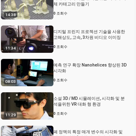
체 카테고리 만들기
0
조회수
14:38
디지털 프린지 프로젝션 기술을 사용한
고해상도, 고속, 3차원 비디오 이미징
0
조회수
11:34
예측 연구 확장 Nanohelices 향상된 3D
시각화
0
조회수
08:03
소설 3D / MD 시뮬레이션, 시각화 및 분
석을위한 VR 대화 형 환경
0
조회수
11:29
폐 정맥의 특정 매개 변수의 시각화 및