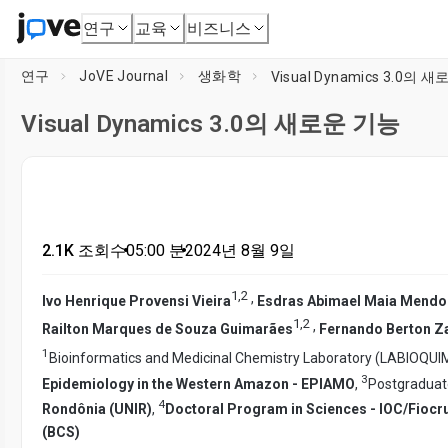
연구
교육
비즈니스
연구
JoVE Journal
생화학
Visual Dynamics 3.0의 
Visual Dynamics 3.0의 새로운 기능
2.1K 조회수
•
05:00
분
•
2024년 8월 9일
1
,
2
,
Ivo Henrique Provensi Vieira
Esdras Abimael Maia Mend
1
,
2
,
Railton Marques de Souza Guimarães
Fernando Berton Z
1
Bioinformatics and Medicinal Chemistry Laboratory (LABIOQUI
3
Epidemiology in the Western Amazon - EPIAMO
,
Postgraduat
4
Rondônia (UNIR)
,
Doctoral Program in Sciences - IOC/Fioc
(BCS)