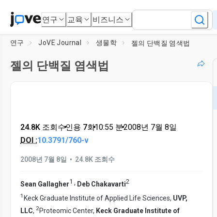
연구
교육
비즈니스
연구
JoVE Journal
생물학
젤의 단백질 염색법
젤의 단백질 염색법
24.8K 조회수
•
인용 7회
•
10:55
분
•
2008년 7월 8일
DOI :
10.3791/760-v
•
2008년 7월 8일
24.8K 조회수
1
2
,
Sean Gallagher
Deb Chakavarti
1
Keck Graduate Institute of Applied Life Sciences,
UVP,
2
LLC
,
Proteomic Center,
Keck Graduate Institute of