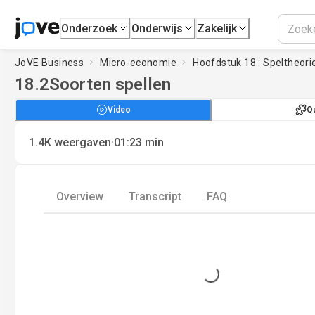
Onderzoek
Onderwijs
Zakelijk
JoVE Business
Micro-economie
Hoofdstuk 18 : Speltheori
18.2
Soorten spellen
Video
Q
·
1.4K
weergaven
01:23
min
Overview
Transcript
FAQ
Loading...