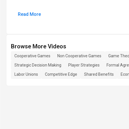
Read More
Browse More Videos
Cooperative Games
Non Cooperative Games
Game Theo
Strategic Decision Making
Player Strategies
Formal Agr
Labor Unions
Competitive Edge
Shared Benefits
Econ