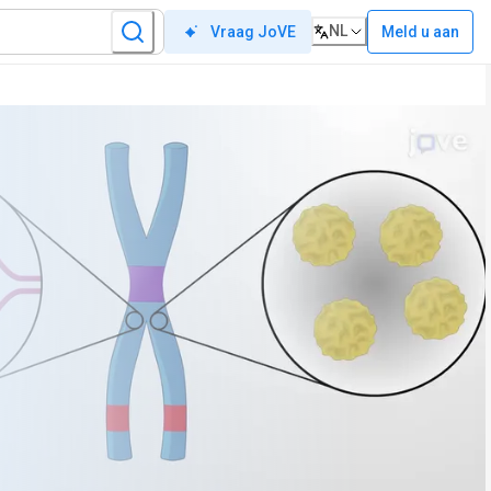
NL
Meld u aan
Vraag JoVE