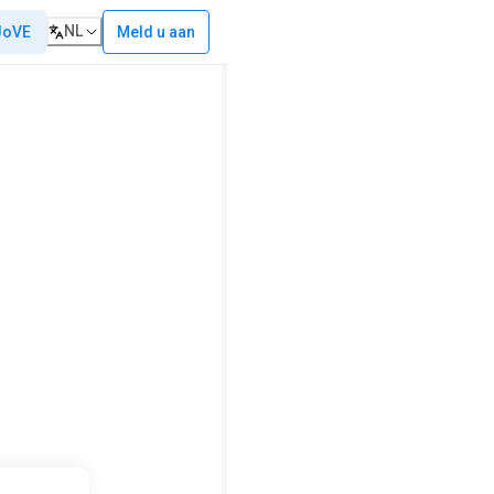
NL
Meld u aan
JoVE