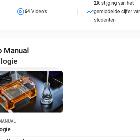
2X
stijging van het
64
Video's
gemiddelde cijfer va
studenten
b Manual
logie
MANUAL
ogie