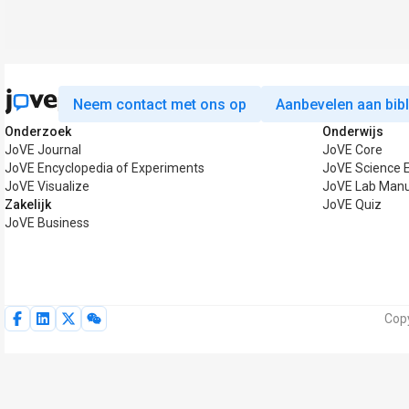
Neem contact met ons op
Aanbevelen aan bib
Onderzoek
Onderwijs
JoVE Journal
JoVE Core
JoVE Encyclopedia of Experiments
JoVE Science 
JoVE Visualize
JoVE Lab Manu
Zakelijk
JoVE Quiz
JoVE Business
Copy