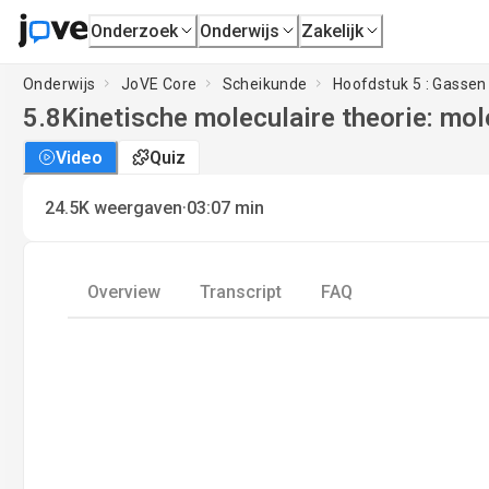
Onderzoek
Onderwijs
Zakelijk
Onderwijs
JoVE Core
Scheikunde
Hoofdstuk 5 : Gassen
5.8
Kinetische moleculaire theorie: mol
Video
Quiz
·
24.5K
weergaven
03:07
min
Overview
Transcript
FAQ