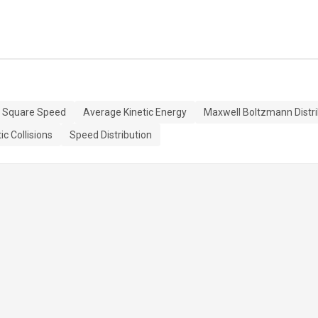
 Square Speed
Average Kinetic Energy
Maxwell Boltzmann Distri
ic Collisions
Speed Distribution