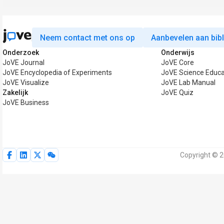
Neem contact met ons op
Aanbevelen aan bib
Onderzoek
Onderwijs
JoVE Journal
JoVE Core
JoVE Encyclopedia of Experiments
JoVE Science Educa
JoVE Visualize
JoVE Lab Manual
Zakelijk
JoVE Quiz
JoVE Business
Copyright © 2