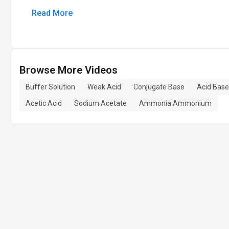
Read More
Browse More Videos
Buffer Solution
Weak Acid
Conjugate Base
Acid Base
Acetic Acid
Sodium Acetate
Ammonia Ammonium